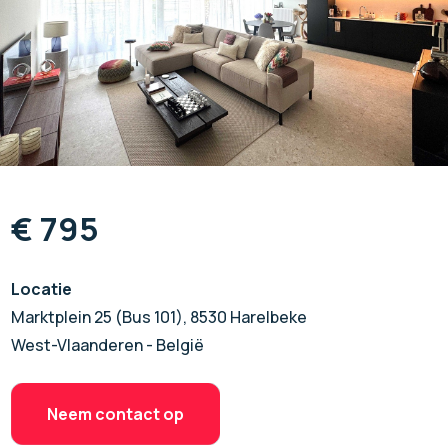
€ 795
Locatie
Marktplein 25 (Bus 101), 8530 Harelbeke
West-Vlaanderen - België
Neem contact op
Neem contact op