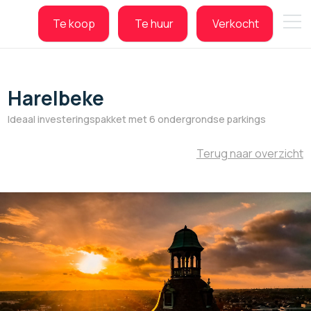
Te koop
Te huur
Verkocht
Te koop
Te huur
Verkocht
Harelbeke
Ideaal investeringspakket met 6 ondergrondse parkings
Terug naar overzicht