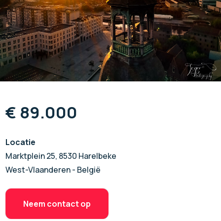
€ 89.000
Locatie
Marktplein 25, 8530 Harelbeke
West-Vlaanderen - België
Neem contact op
Neem contact op