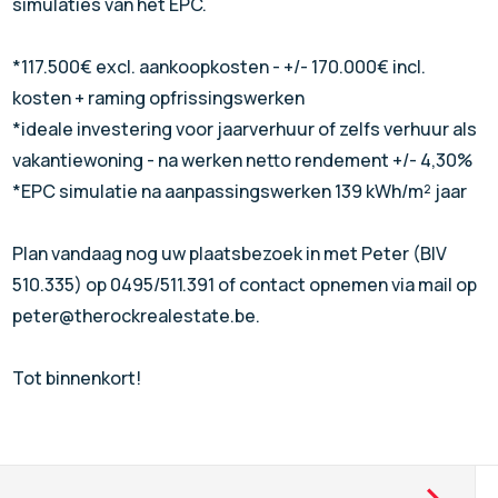
simulaties van het EPC.
*117.500€ excl. aankoopkosten - +/- 170.000€ incl.
kosten + raming opfrissingswerken
*ideale investering voor jaarverhuur of zelfs verhuur als
vakantiewoning - na werken netto rendement +/- 4,30%
*EPC simulatie na aanpassingswerken 139 kWh/m² jaar
Plan vandaag nog uw plaatsbezoek in met Peter (BIV
510.335) op 0495/511.391 of contact opnemen via mail op
peter@therockrealestate.be.
Tot binnenkort!