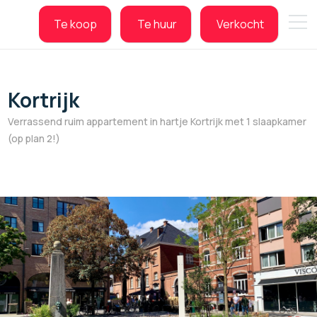
Te koop
Te huur
Verkocht
Te koop
Te huur
Verkocht
Kortrijk
Verrassend ruim appartement in hartje Kortrijk met 1 slaapkamer
(op plan 2!)