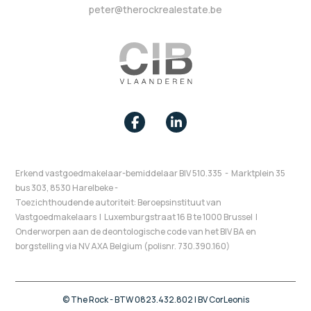
peter@therockrealestate.be
Erkend vastgoedmakelaar-bemiddelaar
BIV 510.335 - Marktplein 35
bus 303, 8530 Harelbeke -
Toezichthoudende autoriteit: Beroepsinstituut van
Vastgoedmakelaars I Luxemburgstraat 16 B te 1000 Brussel I
Onderworpen aan de deontologische code van het BIV BA en
borgstelling via NV AXA Belgium (polisnr. 730.390.160)
© The Rock - BTW 0823.432.802 | BV CorLeonis