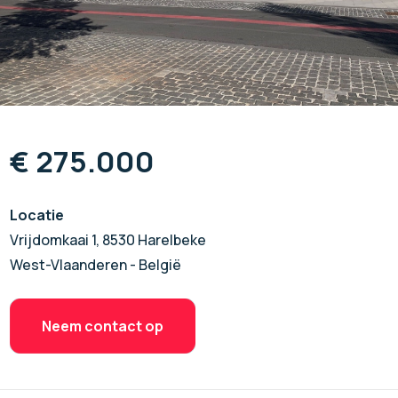
€ 275.000
Locatie
Vrijdomkaai 1, 8530 Harelbeke
West-Vlaanderen - België
Neem contact op
Neem contact op